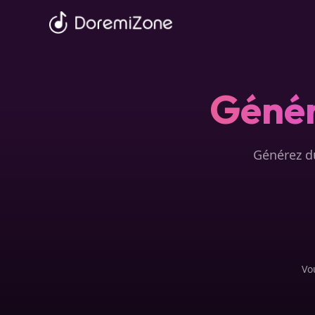
Génér
Générez du
Vo