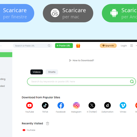
Scaricare
Scaricare
Scari
per finestre
per mac
per An