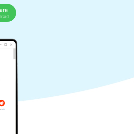
care
droid