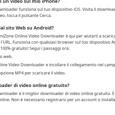
re un video sul mio iPhone?
oader funziona sul tuo dispositivo iOS. Visita il download
ideo, tocca il pulsante Cerca.
dal sito Web su Android?
miZone Online Video Downloader è qui per aiutarti a scarica
o l'URL. Funziona con qualsiasi browser sul tuo dispositivo 
 100% gratuito! Segui i passaggi ora:
to web.
ine Video Downloader e incollare il collegamento nel campo
'opzione MP4 per scaricare il video.
loader di video online gratuito?
oader è il miglior downloader di video online gratuito. È fa
line. Non è necessario registrarsi per un account o install