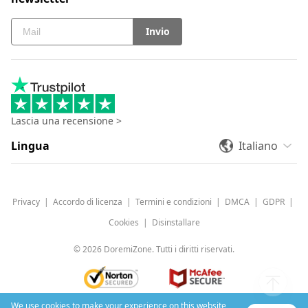
Invio
Lascia una recensione >
Lingua
Italiano
Privacy
|
Accordo di licenza
|
Termini e condizioni
|
DMCA
|
GDPR
|
Cookies
|
Disinstallare
©
2026
DoremiZone. Tutti i diritti riservati.
We use cookies to make your experience on this website