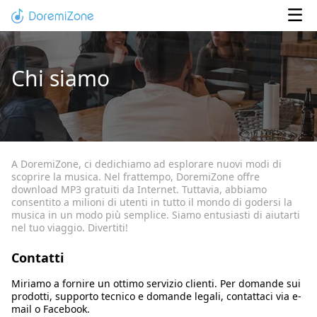
Chi siamo
A DoremiZone, ci dedichiamo ad esplorare nuovi modi di
scoprire la musica. Nel frattempo, DoremiZone offre
download MP3 gratuiti da Internet. Tuttavia, abbiamo
consentito a milioni di utenti in tutto il mondo di godersi la
musica in un modo più semplice. Siamo entusiasti di aiutarti
nel tuo viaggio. Divertiti!
Contatti
Miriamo a fornire un ottimo servizio clienti. Per domande sui
prodotti, supporto tecnico e domande legali, contattaci via e-
mail o Facebook.