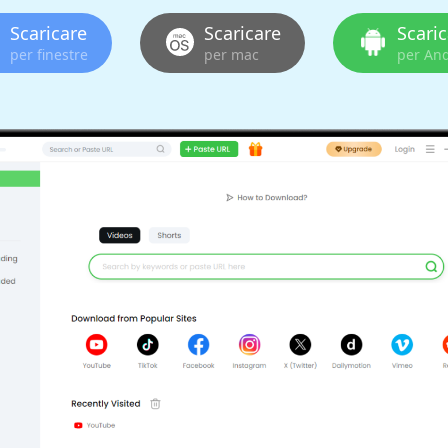
Scaricare
Scaricare
Scari
per finestre
per mac
per An