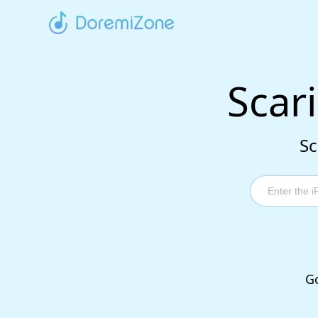
Scar
Sc
Go