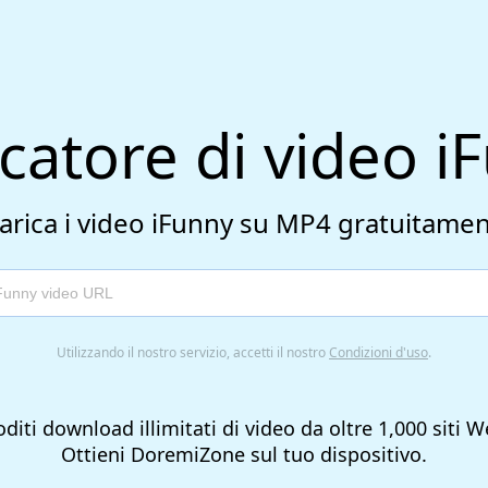
icatore di video i
arica i video iFunny su MP4 gratuitame
Utilizzando il nostro servizio, accetti il ​​nostro
Condizioni d'uso
.
diti download illimitati di video da oltre 1,000 siti 
Ottieni DoremiZone sul tuo dispositivo.