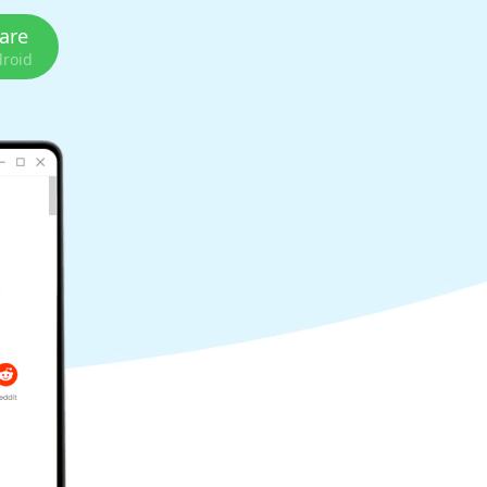
care
droid