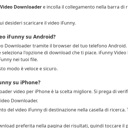
 Video Downloader
e incolla il collegamento nella barra di r
ui desideri scaricare il video iFunny.
deo iFunny su Android?
 Downloader tramite il browser del tuo telefono Android. I
e seleziona l'opzione di download che ti piace. iFunny Vide
nny nei tuoi file.
sto modo è veloce e sicuro.
Funny su iPhone?
der video per iPhone è la scelta migliore. Si prega di verif
Video Downloader.
nto del video iFunny di destinazione nella casella di ricerca.
wnload preferita nella pagina dei risultati, quindi toccare i