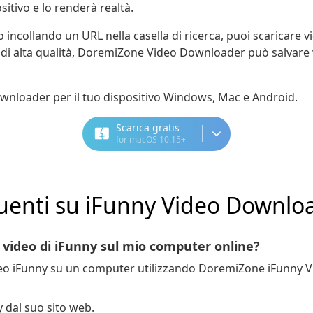
itivo e lo renderà realtà.
incollando un URL nella casella di ricerca, puoi scaricare vi
 di alta qualità, DoremiZone Video Downloader può salvare 
nloader per il tuo dispositivo Windows, Mac e Android.
Scarica gratis
for macOS 10.15+
enti su iFunny Video Downlo
i video di iFunny sul mio computer online?
deo iFunny su un computer utilizzando DoremiZone iFunny 
y dal suo sito web.