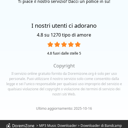
Ti piace il nostro servizio? Dacci un pollice in su!
I nostri utenti ci adorano
4.8
su
1270
tipo di amore
4.8
fuori dalle stelle 5
Copyright
Il servizio online gratuito fornito da Doremizone.org è solo per uso
personale. Puoi utilizzare il nostro servizio solo come consentito dalla
legge e sei l'unico responsabile per qualsiasi uso improprio del servizio e
qualsiasi violazione del copyright o violazione dei termini di servizio dei
nostri siti Web.
Ultimo aggiornamento: 2025-10-16
>
MP3 Music Downloader
>
Downloader di Bandcamp