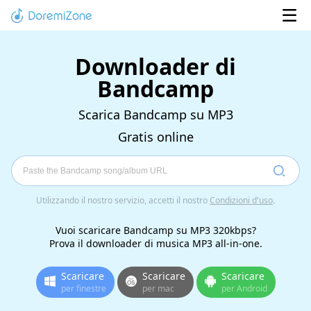
Downloader di
Bandcamp
Scarica Bandcamp su MP3
Gratis online
Utilizzando il nostro servizio, accetti il ​​nostro
Condizioni d'uso
.
Vuoi scaricare Bandcamp su MP3 320kbps?
Prova il downloader di musica MP3 all-in-one.
Scaricare
Scaricare
Scaricare
per finestre
per mac
per Android