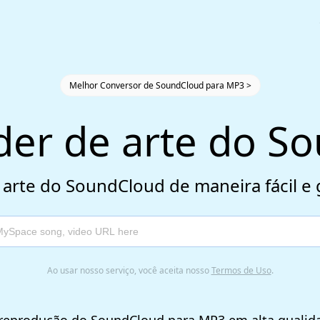
Melhor Conversor de SoundCloud para MP3 >
er de arte do S
 arte do SoundCloud de maneira fácil e 
Ao usar nosso serviço, você aceita nosso
Termos de Uso
.