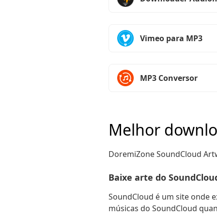
Vimeo para MP3
MP3 Conversor
Melhor downlo
DoremiZone SoundCloud Art
Baixe arte do SoundClou
SoundCloud é um site onde ex
músicas do SoundCloud quand