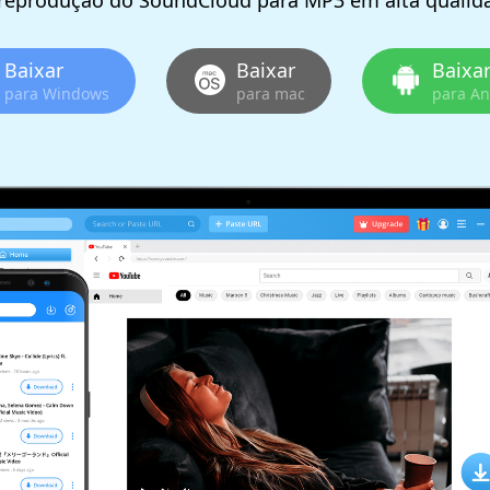
e reprodução do SoundCloud para MP3 em alta qualid
Baixar
Baixar
Baixa
para Windows
para mac
para An