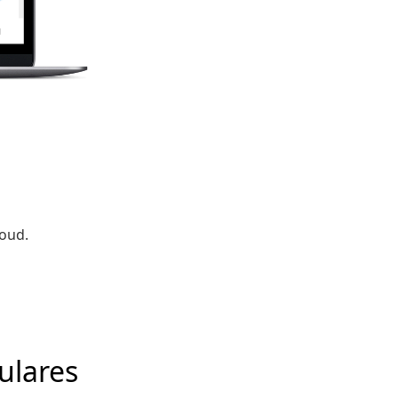
loud.
ulares