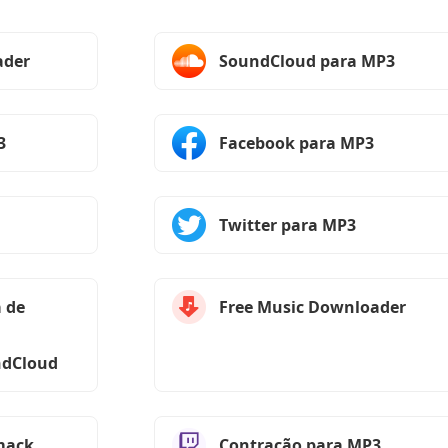
ader
SoundCloud para MP3
3
Facebook para MP3
Twitter para MP3
 de
Free Music Downloader
ndCloud
mack
Contração para MP3