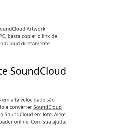
 SoundCloud Artwork
C, basta copiar o link de
undCloud diretamente.
rte SoundCloud
 em alta velocidade são
lo a converter
SoundCloud
 do SoundCloud em lote. Além
oader online. Com sua ajuda,