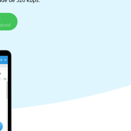
ade de 320 kbps.
r
droid