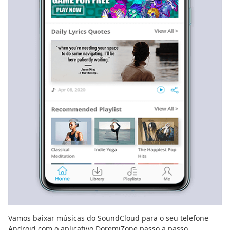
Vamos baixar músicas do SoundCloud para o seu telefone
Android com o aplicativo DoremiZone passo a passo.