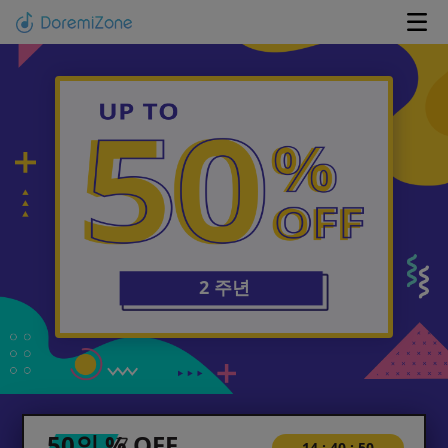
2 주년
50의 % OFF
14
:
40
:
50