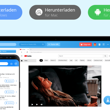
terladen
Herunterladen
He
dows
für Mac
für