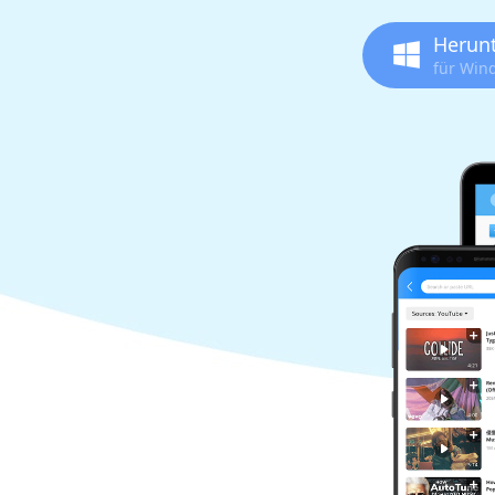
Herun
für Win