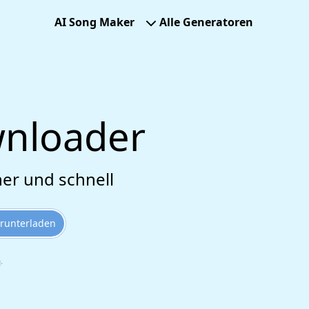
AI Song Maker
Alle Generatoren
wnloader
her und schnell
runterladen
n
.