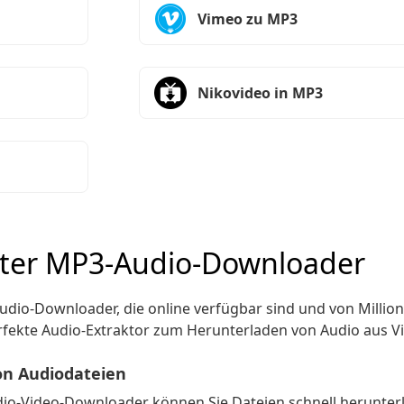
Vimeo zu MP3
Nikovideo in MP3
ster MP3-Audio-Downloader
Audio-Downloader, die online verfügbar sind und von Millio
erfekte Audio-Extraktor zum Herunterladen von Audio aus V
on Audiodateien
io-Video-Downloader können Sie Dateien schnell herunter