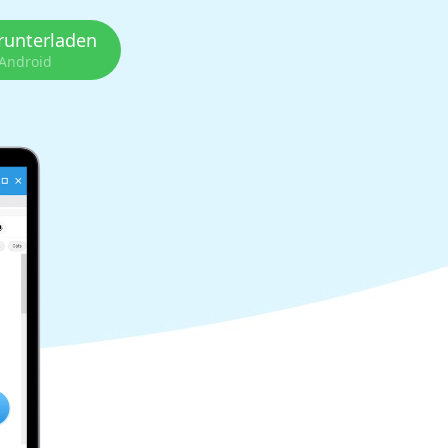
runterladen
 Android