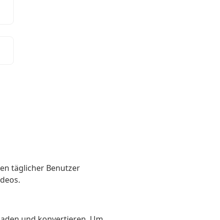
nen täglicher Benutzer
ideos.
laden und konvertieren. Um