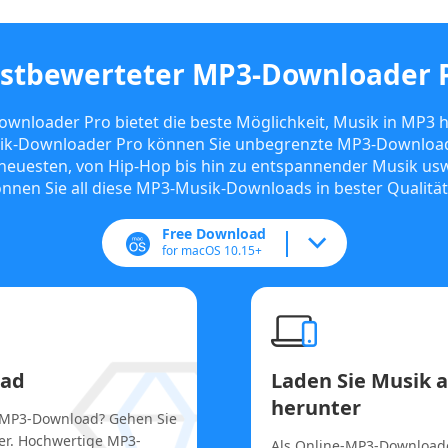
stbewerteter MP3-Downloader 
nloader Pro bietet die beste Möglichkeit, Musik in MP3 h
k-Downloader Pro können Sie unbegrenzte MP3-Downloads
n neuesten, von Hip-Hop bis hin zu entspannender Musik usw
nnen Sie all diese MP3-Musik-Downloads in bester Qualität
Free Download
for macOS 10.15+
oad
Laden Sie Musik 
herunter
n MP3-Download? Gehen Sie
r. Hochwertige MP3-
Als Online-MP3-Download