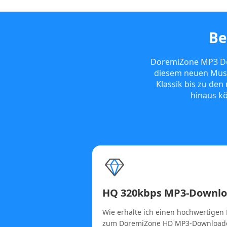
Be
DoremiZone MP3 Dow
diesem neuen Musi
Klassik bis zu de
hinaus kö
HQ 320kbps MP3-Downl
Wie erhalte ich einen hochwertige
zum DoremiZone HD MP3-Downloade