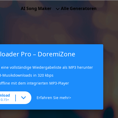
AI Song Maker
Alle Generatoren
oader Pro – DoremiZone
l eine vollständige Wiedergabeliste als MP3 herunter
3-Musikdownloads in 320 kbps
offline mit dem integrierten MP3-Player
nload
Erfahren Sie mehr>
10.15+