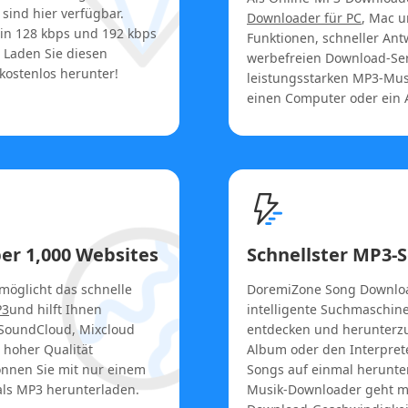
sind hier verfügbar.
Downloader für PC
, Mac u
in 128 kbps und 192 kbps
Funktionen, schneller An
 Laden Sie diesen
werbefreien Download-Serv
kostenlos herunter!
leistungsstarken MP3-Mus
einen Computer oder ein 
er 1,000 Websites
Schnellster MP3-
öglicht das schnelle
DoremiZone Song Download
P3
und hilft Ihnen
intelligente Suchmaschin
SoundCloud, Mixcloud
entdecken und herunterzu
 hoher Qualität
Album oder den Interpret
önnen Sie mit nur einem
Songs auf einmal herunte
als MP3 herunterladen.
Musik-Downloader geht mi