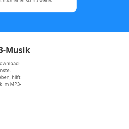
noch einen Schritt weiter.
3-Musik
Download-
nste.
ben, hilft
ik im MP3-