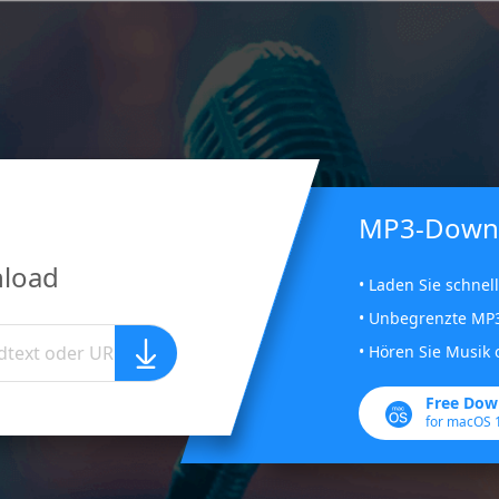
MP3-Downl
load
• Laden Sie schnel
• Unbegrenzte MP
• Hören Sie Musik 
Free Dow
for macOS 