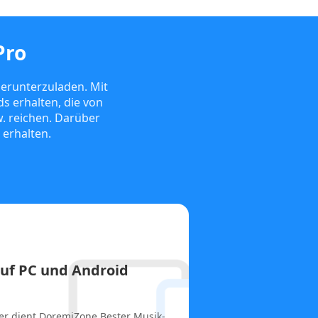
Pro
erunterzuladen. Mit
 erhalten, die von
. reichen. Darüber
 erhalten.
auf PC und Android
er dient DoremiZone
Bester Musik-