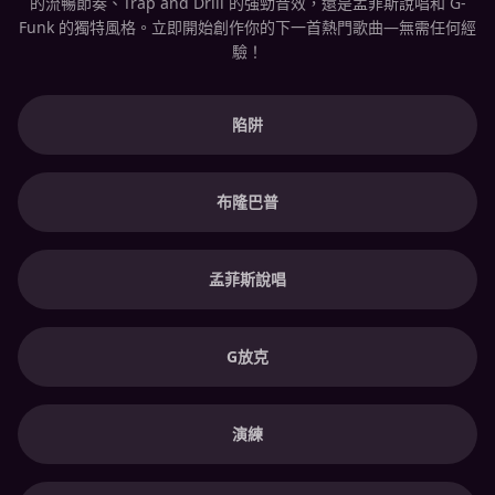
的流暢節奏、Trap and Drill 的強勁音效，還是孟菲斯說唱和 G-
Funk 的獨特風格。立即開始創作你的下一首熱門歌曲—無需任何經
驗！
陷阱
布隆巴普
孟菲斯說唱
G放克
演練