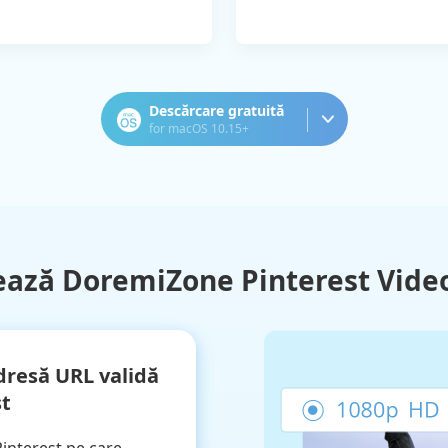
Descărcare gratuită
for macOS 10.15+
ează DoremiZone Pinterest Vide
adresă URL validă
st