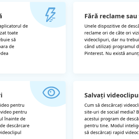
ă
Fără reclame sau 
aplicatorul de
Unele dispozitive de descă
zat toate
reclame ori de câte ori viz
ebuie să
videoclipuri, dar nu trebui
bara de
când utilizați programul 
edea
Pinterest. Nu există anunț
i
Salvați videoclipur
video pentru
Cum să descărcați videocli
 video pentru
site-uri de social media? 
ul înainte de
acestui program de descăr
 de descărcare
pentru tine. Modul intelig
videoclipul
să descărcați rapid videoc