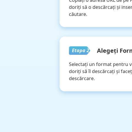
Copiați o adresă URL de pe P
doriți să o descărcați și inse
căutare.
Alegeți For
Etapa 2
Selectați un format pentru v
doriți să îl descărcați și face
descărcare.