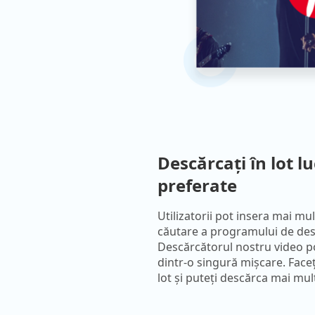
Descărcați în lot lu
preferate
Utilizatorii pot insera mai mul
căutare a programului de des
Descărcătorul nostru video p
dintr-o singură mișcare. Face
lot și puteți descărca mai mul