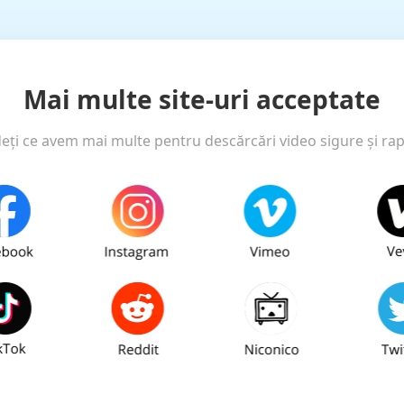
Mai multe site-uri acceptate
eți ce avem mai multe pentru descărcări video sigure și rap