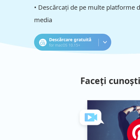
• Descărcați de pe multe platforme d
media
Descărcare gratuită
for macOS 10.15+
Faceți cunoșt