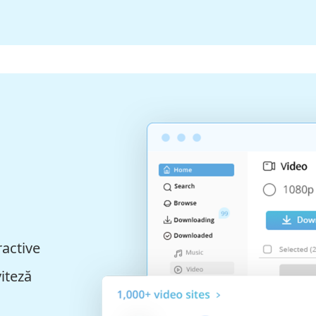
ractive
viteză