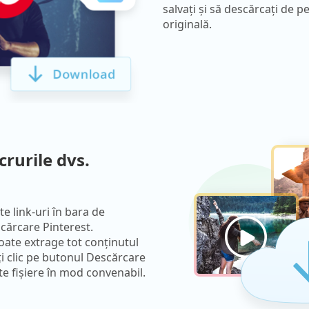
salvați și să descărcați de pe
originală.
crurile dvs.
te link-uri în bara de
cărcare Pinterest.
oate extrage tot conținutul
ți clic pe butonul Descărcare
te fișiere în mod convenabil.