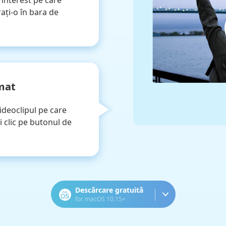
interest pe care
rați-o în bara de
mat
ideoclipul pe care
ți clic pe butonul de
Descărcare gratuită
for macOS 10.15+