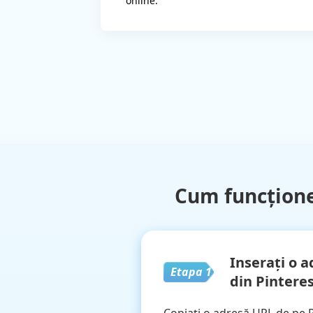
online.
Cum funcțion
Inserați o 
Etapa 1
din Pintere