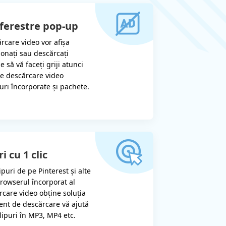
ferestre pop-up
rcare video vor afișa
ionați sau descărcați
e să vă faceți griji atunci
de descărcare video
uri încorporate și pachete.
i cu 1 clic
puri de pe Pinterest și alte
Browserul încorporat al
care video obține soluția
ent de descărcare vă ajută
lipuri în MP3, MP4 etc.