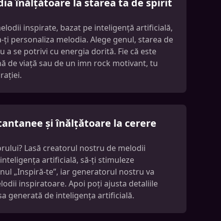
a înălțătoare la starea ta de spirit
odii inspirate, bazat pe inteligență artificială,
e a-ți personaliza melodia. Alege genul, starea de
ru a se potrivi cu energia dorită. Fie că este
nă de viață sau de un imn rock motivant, tu
rației.
tantanee și înălțătoare la cerere
torului? Lasă creatorul nostru de melodii
nteligența artificială, să-ți stimuleze
nul „Inspiră-te”, iar generatorul nostru va
odii inspiratoare. Apoi poți ajusta detaliile
a generată de inteligența artificială.