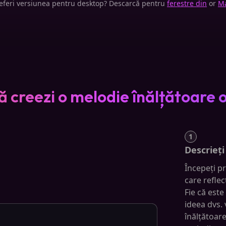
eferi versiunea pentru desktop? Descarcă pentru
ferestre din
or
M
 creezi o melodie înălțătoare 
1
Descrieți
Începeți pr
care reflec
Fie că este
ideea dvs.
înălțătoare