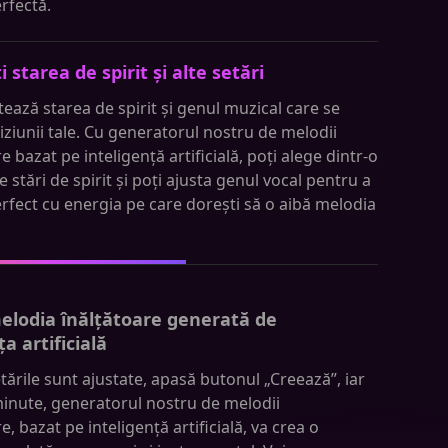
rfectă.
i starea de spirit și alte setări
tează starea de spirit și genul muzical care se
iziunii tale. Cu generatorul nostru de melodii
e bazat pe inteligență artificială, poți alege dintr-o
e stări de spirit și poți ajusta genul vocal pentru a
erfect cu energia pe care dorești să o aibă melodia
elodia înălțătoare generată de
ța artificială
ările sunt ajustate, apasă butonul „Creează”, iar
minute, generatorul nostru de melodii
e, bazat pe inteligență artificială, va crea o