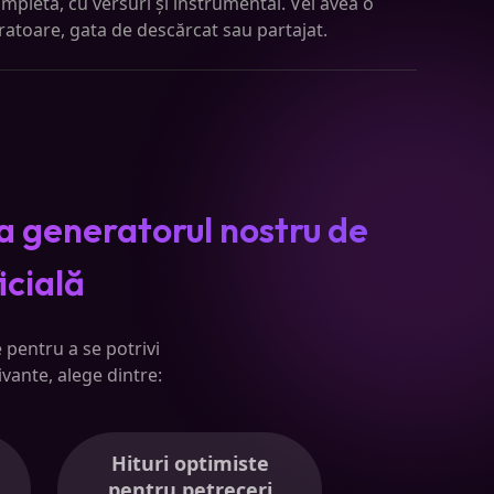
mpletă, cu versuri și instrumental. Vei avea o
ratoare, gata de descărcat sau partajat.
a generatorul nostru de
icială
 pentru a se potrivi
ivante, alege dintre:
Hituri optimiste
pentru petreceri