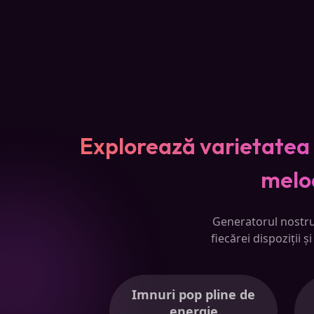
Explorează varietatea 
melod
Generatorul nostru 
fiecărei dispoziții 
Imnuri pop pline de
energie