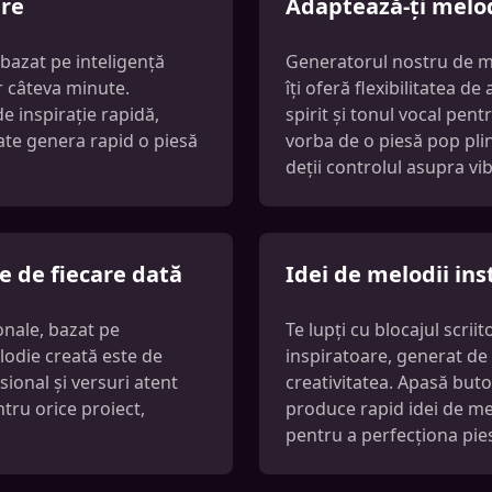
are
Adaptează-ți melodi
bazat pe inteligență
Generatorul nostru de mel
r câteva minute.
îți oferă flexibilitatea d
e inspirație rapidă,
spirit și tonul vocal pent
ate genera rapid o piesă
vorba de o piesă pop pli
deții controlul asupra vib
te de fiecare dată
Idei de melodii ins
onale, bazat pe
Te lupți cu blocajul scrii
elodie creată este de
inspiratoare, generat de i
ional și versuri atent
creativitatea. Apasă buto
tru orice proiect,
produce rapid idei de mel
pentru a perfecționa pies