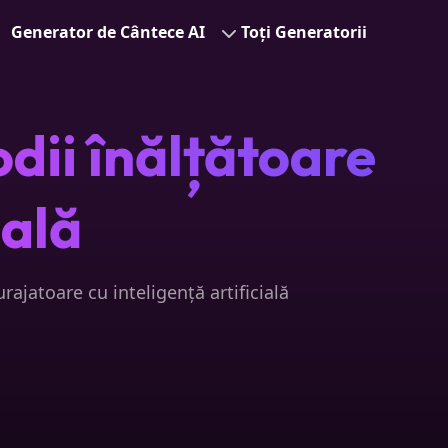
Generator de Cântece AI
Toți Generatorii
dii înălțătoare
ială
ajatoare cu inteligență artificială