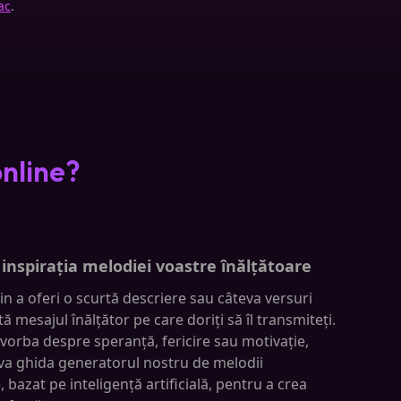
ac
.
online?
 inspirația melodiei voastre înălțătoare
in a oferi o scurtă descriere sau câteva versuri
tă mesajul înălțător pe care doriți să îl transmiteți.
 vorba despre speranță, fericire sau motivație,
 va ghida generatorul nostru de melodii
, bazat pe inteligență artificială, pentru a crea