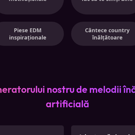
Piese EDM
Cântece country
inspiraționale
înălțătoare
eneratorului nostru de melodii î
artificială