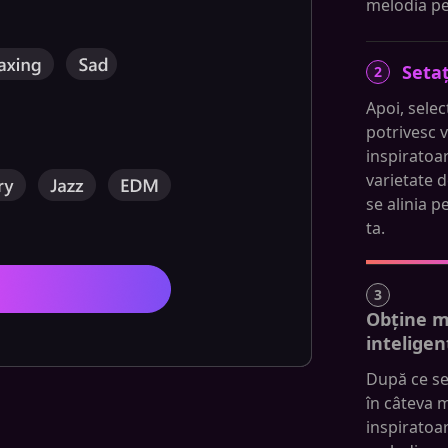
melodia pe
Setaț
2
Apoi, selec
potrivesc v
inspiratoar
varietate d
se alinia p
ta.
3
Obține m
inteligen
După ce set
în câteva 
inspiratoar