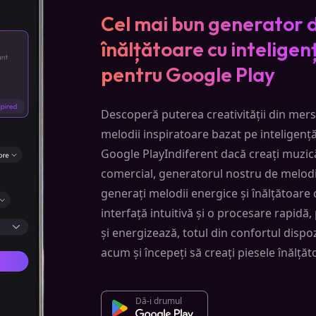
Cel mai bun generator d
înălțătoare cu inteligenț
pentru Google Play
Descoperă puterea creativității din mer
melodii inspiratoare bazat pe inteligență
Google PlayIndiferent dacă creați muzic
comercial, generatorul nostru de melodii
generați melodii energice și înălțătoare 
interfață intuitivă și o procesare rapidă,
și energizează, totul din confortul dispoz
acum și începeți să creați piesele înălță
Dă-i drumul