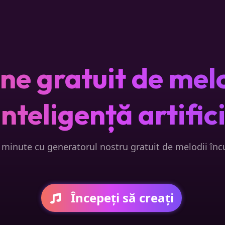
ne gratuit de melo
inteligență artific
 minute cu generatorul nostru gratuit de melodii încur
Începeți să creați