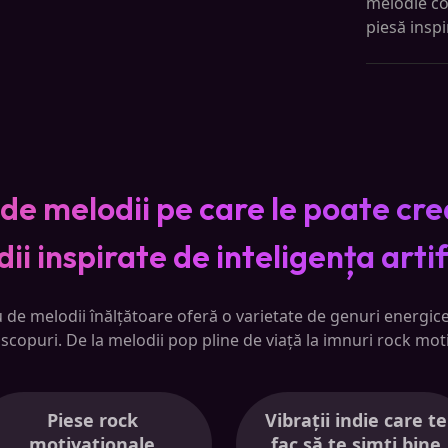
melodie co
piesă inspi
de melodii pe care le poate cre
ii inspirate de inteligența artif
de melodii înălțătoare oferă o varietate de genuri energice
și scopuri. De la melodii pop pline de viață la imnuri rock mot
Piese rock
Vibrații indie care te
motivaționale
fac să te simți bine