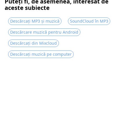
Puteți fi, de asemenea, interesat de
aceste subiecte
Cum să descărcați muzică gratuită pe iPhone [2
moduri sigure]
Descărcați MP3 și muzică
SoundCloud în MP3
Descărcare muzică Jamendo pe Mac, Windows și
online
Descărcare muzică pentru Android
Descărcați din Mixcloud
Descărcați muzică pe computer