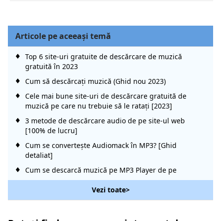
Articole pe aceeaşi temă
Top 6 site-uri gratuite de descărcare de muzică
gratuită în 2023
Cum să descărcați muzică (Ghid nou 2023)
Cele mai bune site-uri de descărcare gratuită de
muzică pe care nu trebuie să le ratați [2023]
3 metode de descărcare audio de pe site-ul web
[100% de lucru]
Cum se convertește Audiomack în MP3? [Ghid
detaliat]
Cum se descarcă muzică pe MP3 Player de pe
computer?
Vezi toate>
Top 15 site-uri pentru a obține descărcări gratuite de
albume [100% funcțional]
4 moduri de a extrage audio din MP4 cu ușurință