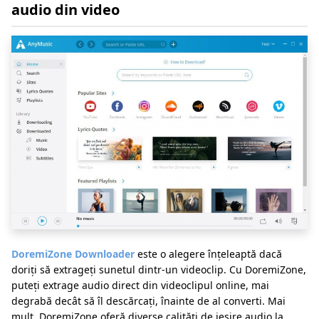
audio din video
DoremiZone Downloader
este o alegere înțeleaptă dacă
doriți să extrageți sunetul dintr-un videoclip. Cu DoremiZone,
puteți extrage audio direct din videoclipul online, mai
degrabă decât să îl descărcați, înainte de al converti. Mai
mult, DoremiZone oferă diverse calități de ieșire audio la