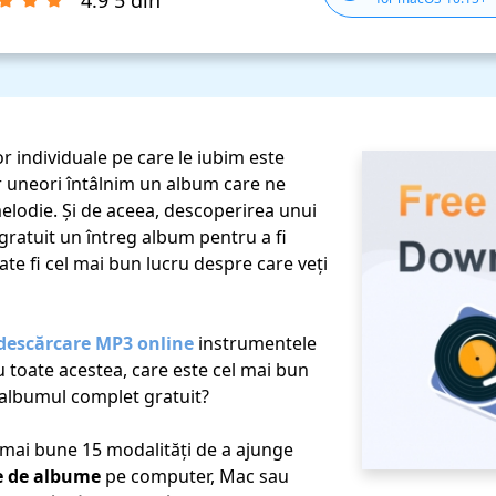
4.9 5 din
r individuale pe care le iubim este
ar uneori întâlnim un album care ne
melodie. Și de aceea, descoperirea unui
ratuit un întreg album pentru a fi
te fi cel mai bun lucru despre care veți
descărcare MP3 online
instrumentele
u toate acestea, care este cel mai bun
albumul complet gratuit?
mai bune 15 modalități de a ajunge
e de albume
pe computer, Mac sau