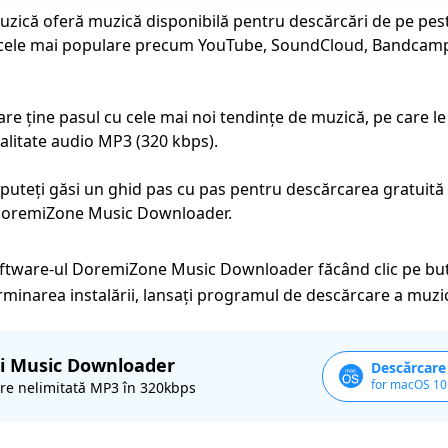
zică oferă muzică disponibilă pentru descărcări de pe peste
v cele mai populare precum YouTube, SoundCloud, Bandcam
are ține pasul cu cele mai noi tendințe de muzică, pe care l
 calitate audio MP3 (320 kbps).
 puteți găsi un ghid pas cu pas pentru descărcarea gratuită
 DoremiZone Music Downloader.
oftware-ul DoremiZone Music Downloader făcând clic pe bu
rminarea instalării, lansați programul de descărcare a muzic
i Music Downloader
Descărcare
for macOS 10
re nelimitată MP3 în 320kbps