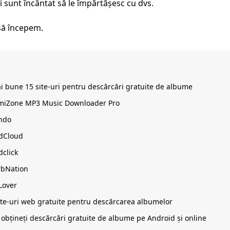
i sunt încântat să le împărtășesc cu dvs.
 să începem.
i bune 15 site-uri pentru descărcări gratuite de albume
miZone MP3 Music Downloader Pro
ndo
dCloud
click
rbNation
Lover
site-uri web gratuite pentru descărcarea albumelor
obțineți descărcări gratuite de albume pe Android și online