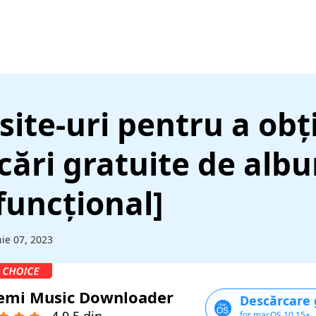
site-uri pentru a obț
cări gratuite de alb
funcțional]
nie 07, 2023
emi Music Downloader
Descărcare 
for macOS 10.15+