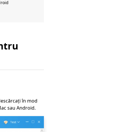
droid
ntru
descărcați în mod
 Mac sau Android.