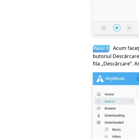
Acum faceți 
Pasul 3.
butonul Descărcare 
fila „Descărcare”. 