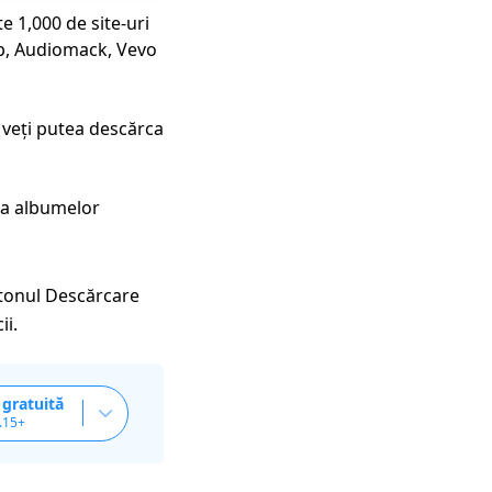
 1,000 de site-uri
p, Audiomack, Vevo
e veți putea descărca
 a albumelor
tonul Descărcare
ii.
 gratuită
.15+