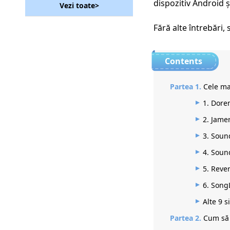
[Ghid detaliat]
dispozitiv Android ș
Vezi toate>
Cele mai bune site-uri
de descărcare gratuită
Fără alte întrebări,
de muzică pe care nu
trebuie să le ratați
[2023]
Cum se descarcă
muzică pe MP3 Player
Partea 1.
Cele ma
de pe computer?
1.
Dore
4 moduri de a extrage
audio din MP4 cu
2.
Jame
ușurință
3.
Soun
Cum să descărcați
4.
Sound
muzică gratuită pe
iPhone [2 moduri
5.
Reve
sigure]
6.
Song
Descărcare muzică
Jamendo pe Mac,
Alte 9 
Windows și online
Partea 2.
Cum să 