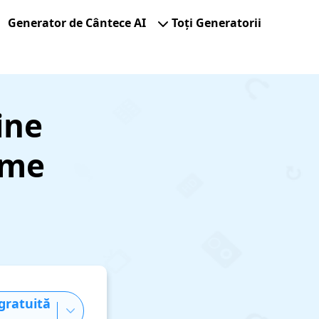
Generator de Cântece AI
Toți Generatorii
ine
ume
gratuită