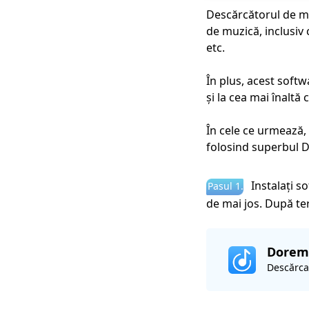
Descărcătorul de mu
de muzică, inclusi
etc.
În plus, acest softw
și la cea mai înaltă
În cele ce urmează,
folosind superbul
Instalați s
Pasul 1.
de mai jos. După te
Dorem
Descărca