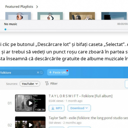
clic pe butonul „Descărcare lot” și bifați caseta „Selectat”. A
și ar trebui să vedeți un punct roșu care zboară în partea s
Asta înseamnă că descărcările gratuite de albume muzicale în