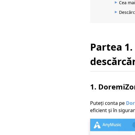
Cea mai
Descărc
Partea 1.
descărcăr
1. DoremiZo
Puteți conta pe
Dor
eficient și în sigu