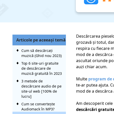
Descărcarea pieselo
Articole pe aceeaşi temă
grozavă și totul, d
respira cu fiecare 
Cum să descărcați
mod de a descărca g
muzică (Ghid nou 2023)
ascultat oriunde poa
Top 6 site-uri gratuite
auzi chiar acum.
de descărcare de
muzică gratuită în 2023
Multe
program de 
3 metode de
te-ar putea ajuta. C
descărcare audio de pe
mod de a descărca 
site-ul web [100% de
lucru]
Am descoperit cele 
Cum se convertește
Audiomack în MP3?
descărcări gratuit