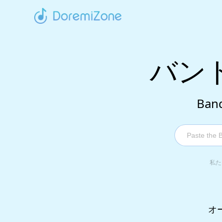
バン
Ba
私た
オ