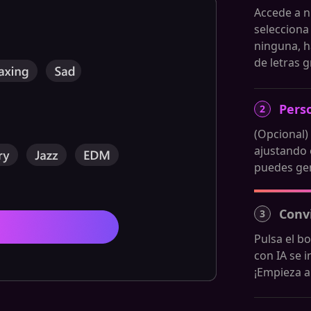
Accede a n
selecciona 
ninguna, h
de letras g
Perso
2
(Opcional)
ajustando 
puedes gen
Convi
3
Pulsa el b
con IA se 
¡Empieza a