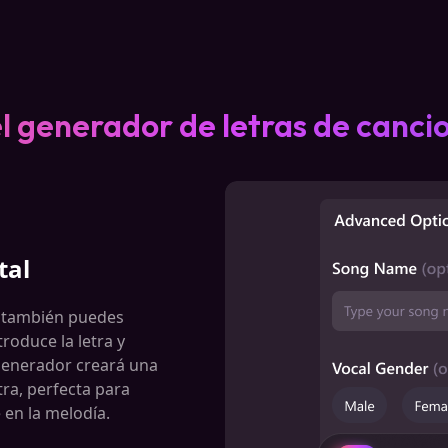
l generador de letras de canci
tal
, también puedes
roduce la letra y
 generador creará una
tra, perfecta para
 en la melodía.