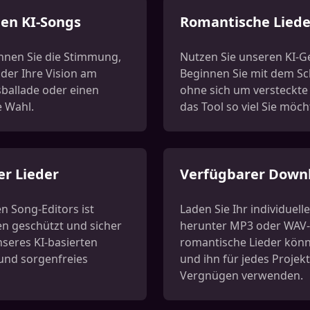
hen KI-Songs
Romantische Lieder
nen Sie die Stimmung,
Nutzen Sie unseren KI-G
der Ihre Vision am
Beginnen Sie mit dem Sc
sballade oder einen
ohne sich um versteckte
e Wahl.
das Tool so viel Sie möc
er Lieder
Verfügbarer Downl
n Song-Editors ist
Laden Sie Ihr individuell
ten geschützt und sicher
herunter MP3 oder WAV-
nseres KI-basierten
romantische Lieder könne
und sorgenfreies
und ihn für jedes Projek
Vergnügen verwenden.