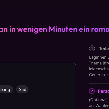
man in wenigen Minuten ein roma
Teil
1
Beginnen S
Thema Ihre
leidenscha
Generator e
Perso
2
(Optional)
an. Wählen