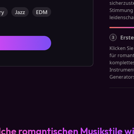
sicherzust
Stimmung v
leidenschaf
Erste
3
Klicken Si
für romant
komplettes
Instrument
Generators
lche romantischen Musikstile w