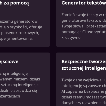
ch za pomocą
Generator tekstów
Zamień swoje teksty w 
generatorowi tekstów do 
naszemu generatorowi
Twoje słowa i przekształ
lą o szybkości, oferuje
pomagając Ci tworzyć ut
a piosenek rockowych,
kreatywne.
ksperymentowania.
yjściowe
Bezpieczne tworze
sztucznej inteligen
ną inteligencję
owanym miksem, dzięki
Twoje dane wejściowe i
ztuczną inteligencję
inteligencję są zawsze 
dealnie sprawdza się
AI zapewnia bezpieczne 
rezentacjach
dzięki czemu możesz two
danych czy ujawnienie d