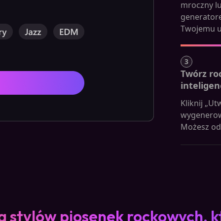
mroczny l
generator
Twojemu u
3
Twórz ro
inteligen
Kliknij „U
wygenerowa
Możesz ods
a stylów piosenek rockowych, 