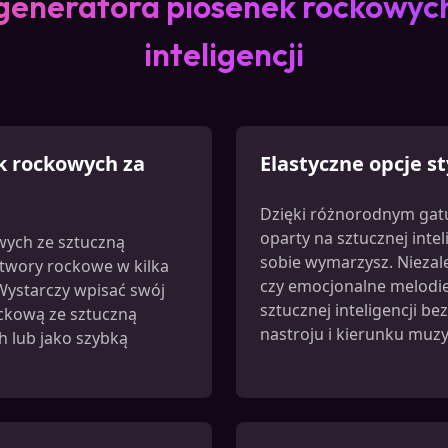
 generatora piosenek rockowych
inteligencji
k rockowych za
Elastyczne opcje s
Dzięki różnorodnym gat
oparty na sztucznej intel
wych ze sztuczną
sobie wymarzysz. Niezale
utwory rockowe w kilka
czy emocjonalne melodie
Wystarczy wpisać swój
sztucznej inteligencji b
ckową ze sztuczną
nastroju i kierunku muz
h lub jako szybką