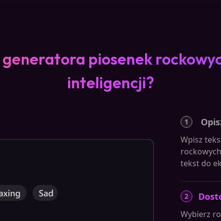
o generatora piosenek rockowyc
inteligencji?
Opis
1
Wpisz teks
rockowych 
tekst do e
Dost
2
Wybierz ro