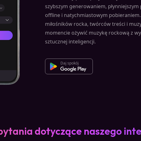
szybszym generowaniem, płynniejszym 
offline i natychmiastowym pobieraniem.
miłośników rocka, twórców treści i mu
momencie ożywić muzykę rockową z w
sztucznej inteligencji.
Daj spokój
pytania dotyczące naszego in