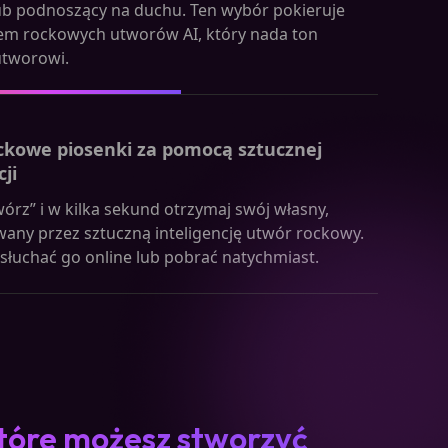
ub podnoszący na duchu. Ten wybór pokieruje
em rockowych utworów AI, który nada ton
tworowi.
ckowe piosenki za pomocą sztucznej
cji
twórz” i w kilka sekund otrzymaj swój własny,
ny przez sztuczną inteligencję utwór rockowy.
łuchać go online lub pobrać natychmiast.
które możesz stworzyć