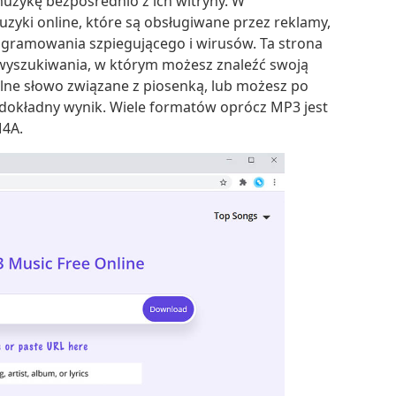
uzykę bezpośrednio z ich witryny. W
uzyki online, które są obsługiwane przez reklamy,
ogramowania szpiegującego i wirusów. Ta strona
 wyszukiwania, w którym możesz znaleźć swoją
lne słowo związane z piosenką, lub możesz po
 dokładny wynik. Wiele formatów oprócz MP3 jest
M4A.