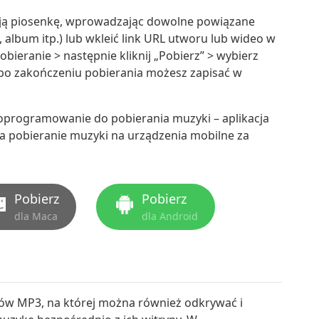
woją piosenkę, wprowadzając dowolne powiązane
 album itp.) lub wkleić link URL utworu lub wideo w
ieranie > następnie kliknij „Pobierz” > wybierz
 po zakończeniu pobierania możesz zapisać w
oprogramowanie do pobierania muzyki – aplikacja
 pobieranie muzyki na urządzenia mobilne za
Pobierz
Pobierz
dla Maca
dla Android
ków MP3, na której można również odkrywać i