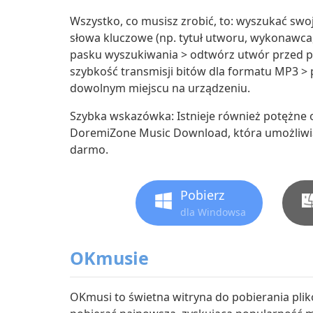
Wszystko, co musisz zrobić, to: wyszukać s
słowa kluczowe (np. tytuł utworu, wykonawca,
pasku wyszukiwania > odtwórz utwór przed pob
szybkość transmisji bitów dla formatu MP3 >
dowolnym miejscu na urządzeniu.
Szybka wskazówka: Istnieje również potężne 
DoremiZone Music Download, która umożliwia
darmo.
Pobierz
dla Windowsa
OKmusie
OKmusi to świetna witryna do pobierania pli