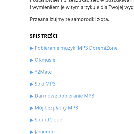
Postanowiłem przeszukać sieć w poszukiwani
i wymieniłem je w tym artykule dla Twojej wyg
Przeanalizujmy te samorodki złota.
SPIS TREŚCI
▶
Pobieranie muzyki MP3 DoremiZone
▶
OKmusie
▶
Y2Mate
▶
Soki MP3
▶
Darmowe pobieranie MP3
▶
Mój bezpłatny MP3
▶
SoundCloud
▶
Jamendo